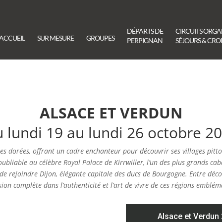
DÉPARTS DE
CIRCUITS ORGA
ACCUEIL
SUR MESURE
GROUPES
PERPIGNAN
SÉJOURS & CROI
ALSACE ET VERDUN
 lundi 19 au lundi 26 octobre 2
ntes dorées, offrant un cadre enchanteur pour découvrir ses villages pit
ubliable au célèbre Royal Palace de Kirrwiller, l’un des plus grands ca
 de rejoindre Dijon, élégante capitale des ducs de Bourgogne.
Entre déco
on complète dans l’authenticité et l’art de vivre de ces régions emblém