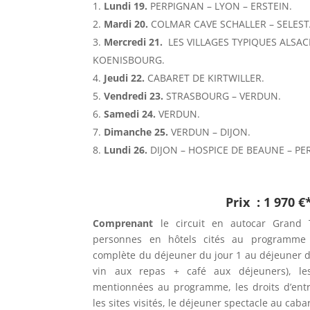
Lundi 19.
PERPIGNAN – LYON – ERSTEIN.
Mardi 20.
COLMAR CAVE SCHALLER – SELEST
Mercredi 21.
LES VILLAGES TYPIQUES ALSA
KOENISBOURG.
Jeudi 22.
CABARET DE KIRTWILLER.
Vendredi 23.
STRASBOURG – VERDUN.
Samedi 24.
VERDUN.
Dimanche 25.
VERDUN – DIJON.
Lundi 26.
DIJON – HOSPICE DE BEAUNE – PE
Prix : 1 970 €
Comprenant
le circuit en autocar Gran
personnes en hôtels cités au programme (
complète du déjeuner du jour 1 au déjeuner du
vin aux repas + café aux déjeuners), les
mentionnées au programme, les droits d’en
les sites visités, le déjeuner spectacle au cab