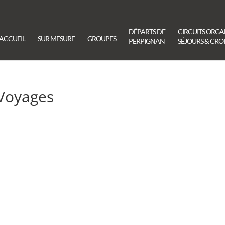
DÉPARTS DE
CIRCUITS ORGA
ACCUEIL
SUR MESURE
GROUPES
PERPIGNAN
SÉJOURS & CROI
Voyages