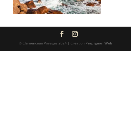
© Clémenceau Voyages 2024 | Création
Perpignan Web