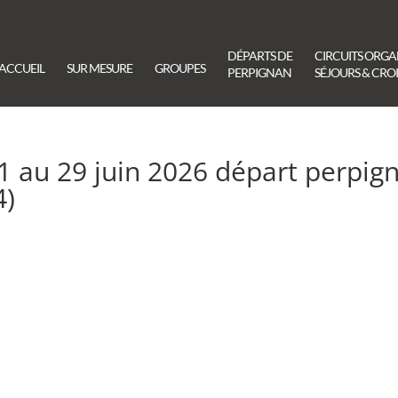
DÉPARTS DE
CIRCUITS ORGA
ACCUEIL
SUR MESURE
GROUPES
PERPIGNAN
SÉJOURS & CROI
21 au 29 juin 2026 départ perpig
4)