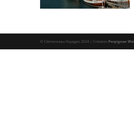
© Clémenceau Voyages 2024 | Création
Perpignan We