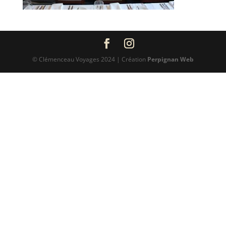
© Clémenceau Voyages 2024 | Création
Perpignan Web