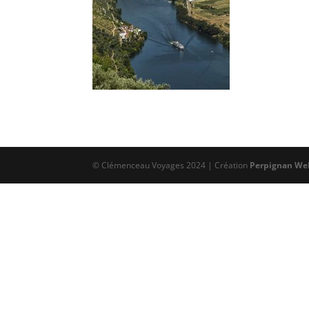
© Clémenceau Voyages 2024 | Création
Perpignan We