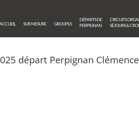
DÉPARTS DE
CIRCUITS ORGA
ACCUEIL
SUR MESURE
GROUPES
PERPIGNAN
SÉJOURS & CROI
 2025 départ Perpignan Clémenc