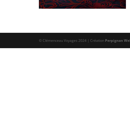
© Clémenceau Voyages 2024 | Création
Perpignan We