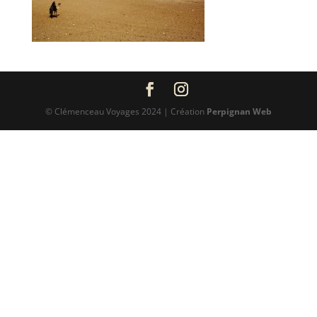
© Clémenceau Voyages 2024 | Création
Perpignan Web