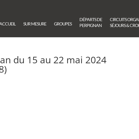
DÉPARTS DE
CIRCUITS ORGA
ACCUEIL
SUR MESURE
GROUPES
PERPIGNAN
SÉJOURS & CROI
nan du 15 au 22 mai 2024
8)