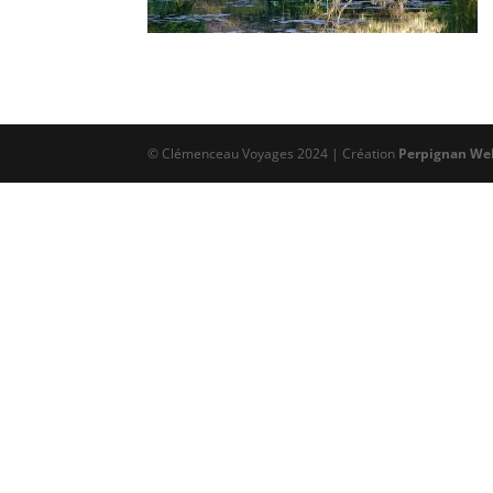
© Clémenceau Voyages 2024 | Création
Perpignan We