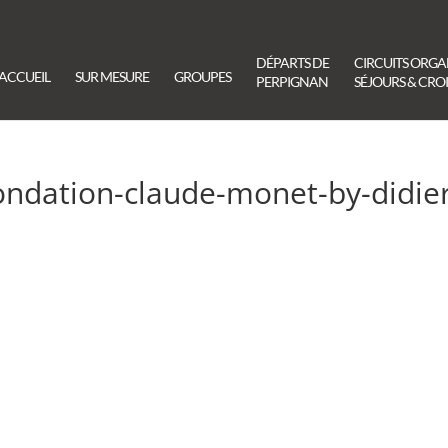
DÉPARTS DE
CIRCUITS ORGA
ACCUEIL
SUR MESURE
GROUPES
PERPIGNAN
SÉJOURS & CROI
fondation-claude-monet-by-didie