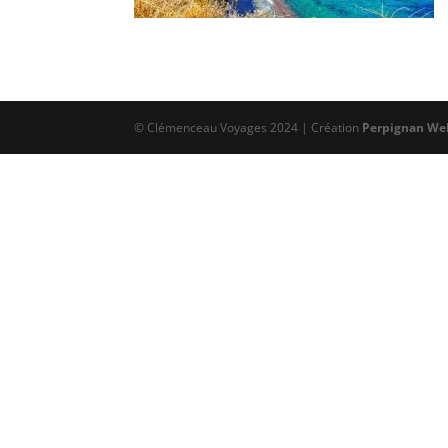
© Clémenceau Voyages 2024 | Création
Perpignan We