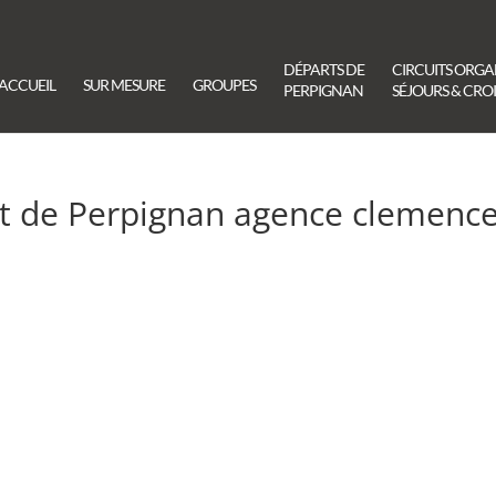
DÉPARTS DE
CIRCUITS ORGA
ACCUEIL
SUR MESURE
GROUPES
PERPIGNAN
SÉJOURS & CROI
rt de Perpignan agence clemenc