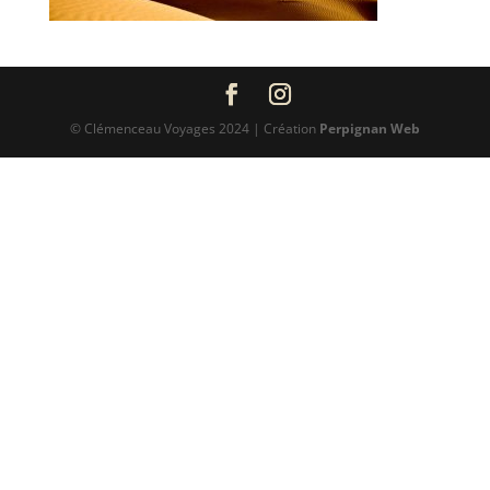
© Clémenceau Voyages 2024 | Création
Perpignan Web