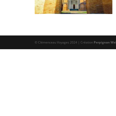
© Clémenceau Voyages 2024 | Création
Perpignan We