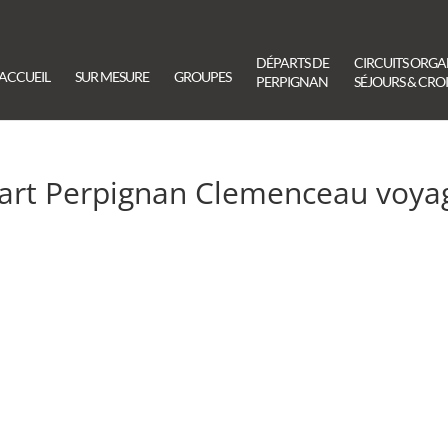
DÉPARTS DE
CIRCUITS ORGA
ACCUEIL
SUR MESURE
GROUPES
PERPIGNAN
SÉJOURS & CROI
art Perpignan Clemenceau voya