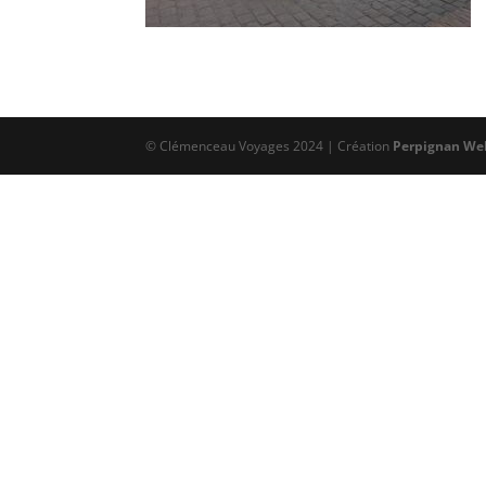
© Clémenceau Voyages 2024 | Création
Perpignan We