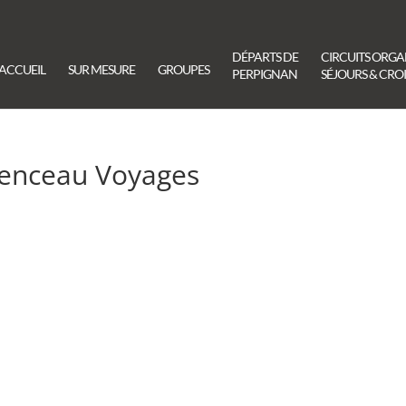
DÉPARTS DE
CIRCUITS ORGA
ACCUEIL
SUR MESURE
GROUPES
PERPIGNAN
SÉJOURS & CROI
menceau Voyages