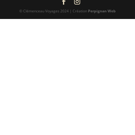
© Clémenceau Voyages 2024 | Création
Perpignan Web