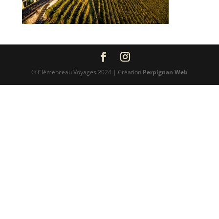
© Clémenceau Voyages 2024 | Création
Perpignan Web