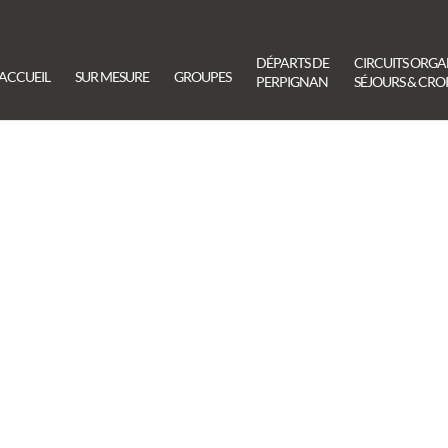
DÉPARTS DE
CIRCUITS ORGA
ACCUEIL
SUR MESURE
GROUPES
PERPIGNAN
SÉJOURS & CROI